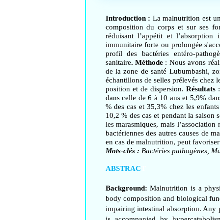
Introduction :
La malnutrition est un
composition du corps et sur ses fonc
réduisant l’appétit et l’absorption 
immunitaire forte ou prolongée s'ac
profil des bactéries entéro-pathog
sanitaire
. Méthode
: Nous avons réal
de la zone de santé Lubumbashi, zon
échantillons de selles prélevés chez 
position et de dispersion.
Résultats
dans celle de 6 à 10 ans et 5,9% dan
% des cas et 35,3% chez les enfants 
10,2 % des cas et pendant la saison
les marasmiques, mais l’association n
bactériennes des autres causes de maln
en cas de malnutrition, peut favoriser 
Mots-clés :
Bactéries pathogènes, Ma
ABSTRAC
T
Background:
Malnutrition is a phys
body composition and biological funct
impairing intestinal absorption. Any
is accompanied by hypercatabolis