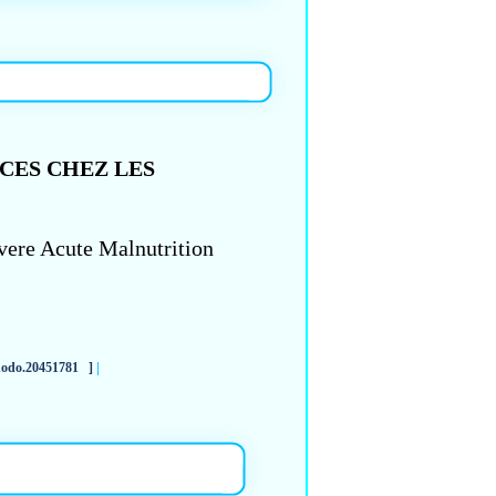
CES CHEZ LES
evere Acute Malnutrition
|
zenodo.20451781 ]