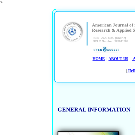
>
|
American Journal of 
Research & Applied S
ISSN 2429-5396 (Online)
OCLC Number: 920041286
|
HOME
||
ABOUT US
||
A
|
IM
GENERAL INFORMATION