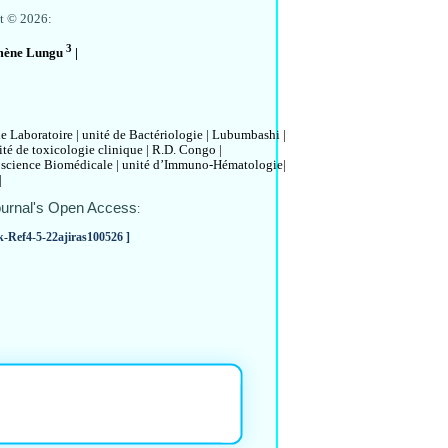
t © 2026:
3
lomène Lungu
|
 Laboratoire | unité de Bactériologie | Lubumbashi |
té de toxicologie clinique | R.D. Congo |
 science Biomédicale | unité d’Immuno-Hématologie|
|
 journal's Open Access
:
k-Ref4-5-22ajiras100526 ]