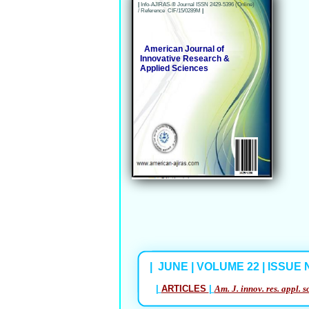
|
Info-AJIRAS-® Journal ISSN 2429-5396 (Online)
/ Reference CIF/15/0289M
|
American Journal of
Innovative Research &
Applied Sciences
| JUNE | VOLUME 22 | ISSUE N°
|
ARTICLES
|
Am. J. innov. res. appl. s