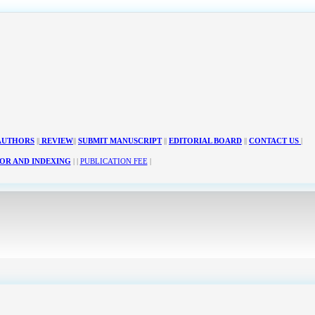
AUTHORS
||
REVIEW
||
SUBMIT MANUSCRIPT
||
EDITORIAL BOARD
||
CONTACT US
|
OR AND INDEXING
| |
PUBLICATION FEE
|