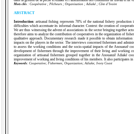
dans la gestion de la pêche à Adiaké et l’amélioration des conditions de travail et de
Mots clés
: Coopérative ; Pêcheurs ; Organisation ; Adiaké ; Côte d’Ivoire
ABSTRACT
Introduction
: artisanal fishing represents 70% of the national fishery productio
difficulties which accentuate its informal character. Context: the creation of cooperat
We are thus witnessing the advent of associations in the sector bringing together acto
therefore aims to analyze the contribution of cooperatives in the organization of fis
qualitative approach. Documentary research made it possible to obtain information rel
impacts on the players in the sector. The interviews concerned fishermen and adminis
to assess the working conditions and the socio-spatial impacts of the Anouanzê co
development of fishermen through the improvement of their living and working cond
organization of artisanal fishermen grouped together in the Anouanzê Adiaké coop
improvement of working and living conditions of his members. It also participates in t
Keywords
: Cooperative; Fishermen; Organization; Adiake; Ivory Coast