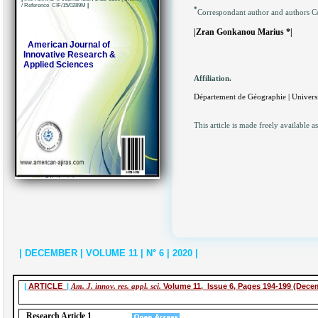
/ Reference CIF/15/0289M
|
*
Correspondant author and authors C
|Zran Gonkanou Marius *|
American Journal of
Innovative Research &
Applied Sciences
Affiliation.
Département de Géographie | Universi
This article is made freely available a
| DECEMBER | VOLUME 11 | N° 6 | 2020 |
|
ARTICLE
|
Am. J. innov. res. appl. sci.
Volume 11, Issue 6, Pages 194-199 (Dece
Research Article 1