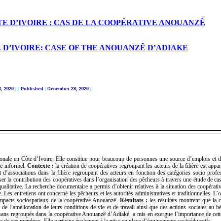
E D’IVOIRE : CAS DE LA COOPÉRATIVE ANOUANZÊ
 D’IVOIRE: CASE OF THE ANOUANZÊ D’ADIAKE
, 2020
| |
Published
|
December 28, 2020
|
ionale en Côte d’Ivoire. Elle constitue pour beaucoup de personnes une source d’emplois et 
re informel.
Contexte :
la création de coopératives regroupant les acteurs de la filière est ap
 d’associations dans la filière regroupant des acteurs en fonction des catégories socio profe
ser la contribution des coopératives dans l’organisation des pêcheurs à travers une étude de ca
itative. La recherche documentaire a permis d’obtenir relatives à la situation des coopérati
ière. Les entretiens ont concerné les pêcheurs et les autorités administratives et traditionnelles. L
s impacts sociospatiaux de la coopérative Anouanzê.
Résultats :
les résultats montrent que la 
l’amélioration de leurs conditions de vie et de travail ainsi que des actions sociales au b
isans regroupés dans la coopérative Anouanzê d’Adiaké a mis en exergue l’importance de cett