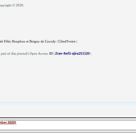
opyright © 2020:
té Félix Houphou et Boigny de Cocody | Côted'Ivoire |
s part of this journal's Open Access:
ID
|
|
Zran–Ref2-ajira251120
mber 2020)