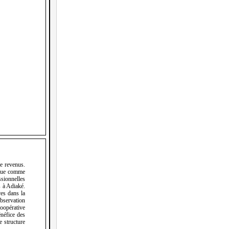
de revenus.
parue comme
ssionnelles
s à Adiaké.
ves dans la
’observation
coopérative
énéfice des
e structure