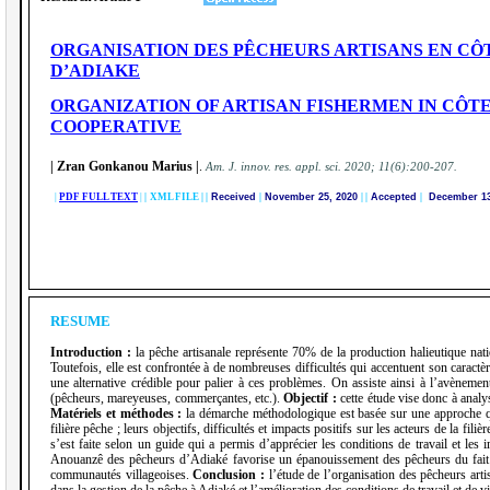
ORGANISATION DES PÊCHEURS ARTISANS EN CÔT
D’ADIAKE
ORGANIZATION OF ARTISAN FISHERMEN IN CÔTE
COOPERATIVE
| Zran Gonkanou Marius
|
.
A
m. J. innov. res. appl. sci.
2020; 11(6):200-207.
|
PDF FULL TEXT
|
|
XML FILE | |
Received
|
November 25, 2020
|
|
Accepted
|
December 13
RESUME
Introduction :
la pêche artisanale représente 70% de la production halieutique nat
Toutefois, elle est confrontée à de nombreuses difficultés qui accentuent son caractè
une alternative crédible pour palier à ces problèmes. On assiste ainsi à l’avènement
(pêcheurs, mareyeuses, commerçantes, etc.).
Objectif :
cette étude vise donc à analy
Matériels
et méthodes :
la démarche méthodologique est basée sur une approche qual
filière pêche ; leurs objectifs, difficultés et impacts positifs sur les acteurs de la fil
s’est faite selon un guide qui a permis d’apprécier les conditions de travail et le
Anouanzê des pêcheurs d’Adiaké favorise un épanouissement des pêcheurs du fait de 
communautés villageoises.
Conclusion :
l’étude de l’organisation des pêcheurs art