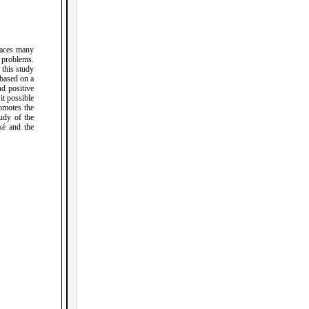
faces many
e problems.
 this study
 based on a
nd positive
it possible
omotes the
tudy of the
ké and the