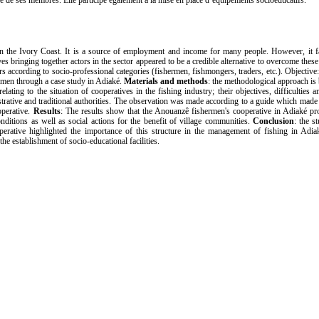
 vie de ses membres. Elle participe également à la mise en place d’équipements socioéducatifs.
n in the Ivory Coast. It is a source of employment and income for many people. However, it 
ives bringing together actors in the sector appeared to be a credible alternative to overcome thes
rs according to socio-professional categories (fishermen, fishmongers, traders, etc.). Objective:
hermen through a case study in Adiaké.
Materials
and methods
: the methodological approach is
ating to the situation of cooperatives in the fishing industry; their objectives, difficulties a
trative and traditional authorities. The observation was made according to a guide which made 
operative.
Results
: The results show that the Anouanzê fishermen's cooperative in Adiaké pr
itions as well as social actions for the benefit of village communities.
Conclusion
: the s
erative highlighted the importance of this structure in the management of fishing in Adia
he establishment of socio-educational facilities.