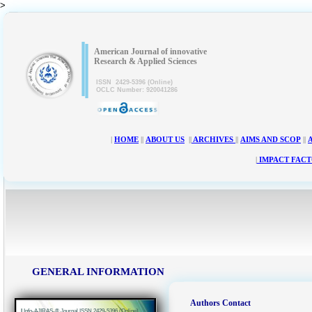
>
|
|
American Journal of innovative
Research & Applied Sciences
ISSN 2429-5396 (Online)
OCLC Number: 920041286
|
HOME
||
ABOUT US
||
ARCHIVES
||
AIMS AND SCOP
||
|
IMPACT FACT
GENERAL INFORMATION
Authors Contact
|
Info-AJIRAS-® Journal ISSN 2429-5396 (Online)